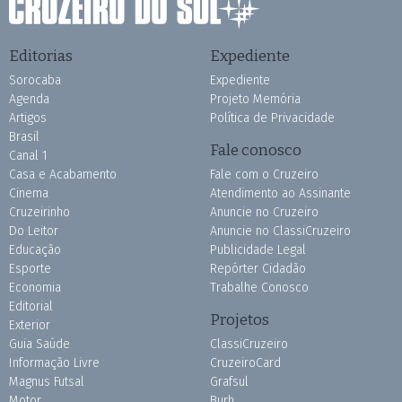
Editorias
Expediente
Sorocaba
Expediente
Agenda
Projeto Memória
Artigos
Política de Privacidade
Brasil
Fale conosco
Canal 1
Casa e Acabamento
Fale com o Cruzeiro
Cinema
Atendimento ao Assinante
Cruzeirinho
Anuncie no Cruzeiro
Do Leitor
Anuncie no ClassiCruzeiro
Educação
Publicidade Legal
Esporte
Repórter Cidadão
Economia
Trabalhe Conosco
Editorial
Projetos
Exterior
Guia Saúde
ClassiCruzeiro
Informação Livre
CruzeiroCard
Magnus Futsal
Grafsul
Motor
Burh