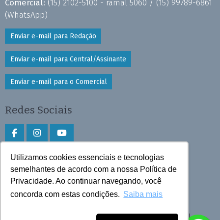
Comercial:
(15) 2102-5100 - ramal 5060 /
(15) 99789-6861
(WhatsApp)
Enviar e-mail para Redação
Enviar e-mail para Central/Assinante
Enviar e-mail para o Comercial
Redes Sociais
Utilizamos cookies essenciais e tecnologias
Faça download do aplicativo
semelhantes de acordo com a nossa Política de
Privacidade. Ao continuar navegando, você
Play Store e App Store
concorda com estas condições.
Saiba mais
Todos os direitos reservados © 2026 Cruzeiro do Sul