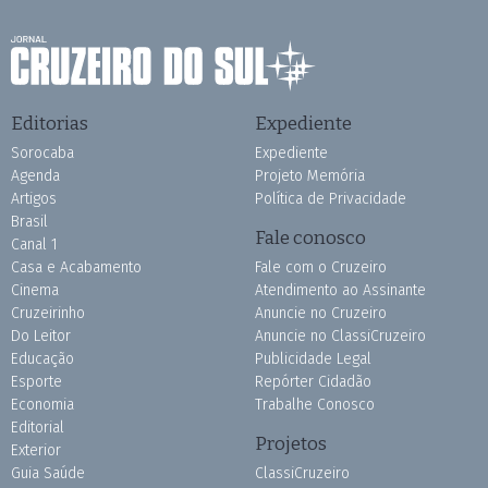
Editorias
Expediente
Sorocaba
Expediente
Agenda
Projeto Memória
Artigos
Política de Privacidade
Brasil
Fale conosco
Canal 1
Casa e Acabamento
Fale com o Cruzeiro
Cinema
Atendimento ao Assinante
Cruzeirinho
Anuncie no Cruzeiro
Do Leitor
Anuncie no ClassiCruzeiro
Educação
Publicidade Legal
Esporte
Repórter Cidadão
Economia
Trabalhe Conosco
Editorial
Projetos
Exterior
Guia Saúde
ClassiCruzeiro