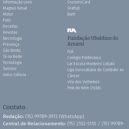
Informação Livre
CruzeiroCard
Magnus Futsal
Grafsul
Motor
Burh
Pets
Receitas
Revistas
Fundação Ubaldino do
Necrologia
Amaral
Presença
São Bento
FUA
Tá na Rede
Colégio Politécnico
Tecnologia
Lar Escola Monteiro Lobato
Turismo
Liga Sorocabana de Combate ao
Uniso Ciência
Câncer
Vila dos Velhinhos
Pink do Bem OSSEL
Contato
Redação:
(15) 99789-3913
(WhatsApp)
Central de Relacionamento:
(15) 2102-5110 /
(15) 99789-