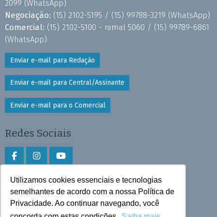
2099
(WhatsApp)
Negociação:
(15) 2102-5195 /
(15) 99788-3219
(WhatsApp)
Comercial:
(15) 2102-5100 - ramal 5060 /
(15) 99789-6861
(WhatsApp)
Enviar e-mail para Redação
Enviar e-mail para Central/Assinante
Enviar e-mail para o Comercial
Redes Sociais
Utilizamos cookies essenciais e tecnologias
Faça download do aplicativo
semelhantes de acordo com a nossa Política de
Privacidade. Ao continuar navegando, você
Play Store e App Store
concorda com estas condições.
Saiba mais