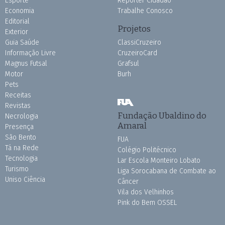
Esporte
Repórter Cidadão
Economia
Trabalhe Conosco
Editorial
Projetos
Exterior
Guia Saúde
ClassiCruzeiro
Informação Livre
CruzeiroCard
Magnus Futsal
Grafsul
Motor
Burh
Pets
Receitas
Revistas
Fundação Ubaldino do
Necrologia
Amaral
Presença
São Bento
FUA
Tá na Rede
Colégio Politécnico
Tecnologia
Lar Escola Monteiro Lobato
Turismo
Liga Sorocabana de Combate ao
Uniso Ciência
Câncer
Vila dos Velhinhos
Pink do Bem OSSEL