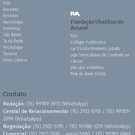
Pets
Receitas
Revistas
Fundação Ubaldino do
Necrologia
Amaral
Presença
São Bento
FUA
Tá na Rede
Colégio Politécnico
Tecnologia
Lar Escola Monteiro Lobato
Turismo
Liga Sorocabana de Combate ao
Uniso Ciência
Câncer
Vila dos Velhinhos
Pink do Bem OSSEL
Contato
Redação:
(15) 99789-3913
(WhatsApp)
Central de Relacionamento:
(15) 2102-5110 /
(15) 99789-
2099
(WhatsApp)
Negociação:
(15) 2102-5195 /
(15) 99788-3219
(WhatsApp)
Comercial:
(15) 2102-5100 - ramal 5060 /
(15) 99789-6861