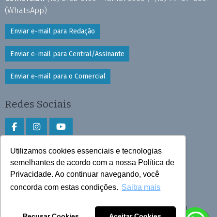
(WhatsApp)
Enviar e-mail para Redação
Enviar e-mail para Central/Assinante
Enviar e-mail para o Comercial
Redes Sociais
Utilizamos cookies essenciais e tecnologias
Faça download do aplicativo
semelhantes de acordo com a nossa Política de
Privacidade. Ao continuar navegando, você
Play Store e App Store
concorda com estas condições.
Saiba mais
Todos os direitos reservados © 2026 Cruzeiro do Sul
Recusar Cookies
Aceitar Cookies