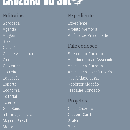
Editorias
Expediente
Sorocaba
Expediente
Agenda
Projeto Memória
Artigos
Política de Privacidade
Brasil
Fale conosco
Canal 1
Casa e Acabamento
Fale com o Cruzeiro
Cinema
Atendimento ao Assinante
Cruzeirinho
Anuncie no Cruzeiro
Do Leitor
Anuncie no ClassiCruzeiro
Educação
Publicidade Legal
Esporte
Repórter Cidadão
Economia
Trabalhe Conosco
Editorial
Projetos
Exterior
Guia Saúde
ClassiCruzeiro
Informação Livre
CruzeiroCard
Magnus Futsal
Grafsul
Motor
Burh