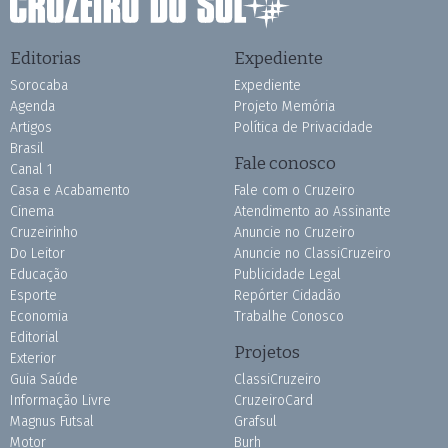
Editorias
Expediente
Sorocaba
Expediente
Agenda
Projeto Memória
Artigos
Política de Privacidade
Brasil
Fale conosco
Canal 1
Casa e Acabamento
Fale com o Cruzeiro
Cinema
Atendimento ao Assinante
Cruzeirinho
Anuncie no Cruzeiro
Do Leitor
Anuncie no ClassiCruzeiro
Educação
Publicidade Legal
Esporte
Repórter Cidadão
Economia
Trabalhe Conosco
Editorial
Projetos
Exterior
Guia Saúde
ClassiCruzeiro
Informação Livre
CruzeiroCard
Magnus Futsal
Grafsul
Motor
Burh