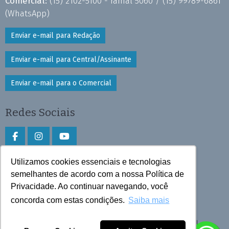
Comercial:
(15) 2102-5100 - ramal 5060 /
(15) 99789-6861
(WhatsApp)
Enviar e-mail para Redação
Enviar e-mail para Central/Assinante
Enviar e-mail para o Comercial
Redes Sociais
Utilizamos cookies essenciais e tecnologias
Faça download do aplicativo
semelhantes de acordo com a nossa Política de
Privacidade. Ao continuar navegando, você
Play Store e App Store
concorda com estas condições.
Saiba mais
Todos os direitos reservados © 2026 Cruzeiro do Sul