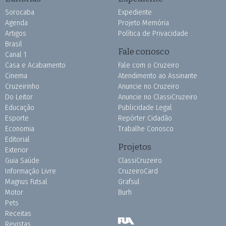
Sorocaba
Expediente
Agenda
Projeto Memória
Artigos
Política de Privacidade
Brasil
Fale conosco
Canal 1
Casa e Acabamento
Fale com o Cruzeiro
Cinema
Atendimento ao Assinante
Cruzeirinho
Anuncie no Cruzeiro
Do Leitor
Anuncie no ClassiCruzeiro
Educação
Publicidade Legal
Esporte
Repórter Cidadão
Economia
Trabalhe Conosco
Editorial
Projetos
Exterior
Guia Saúde
ClassiCruzeiro
Informação Livre
CruzeiroCard
Magnus Futsal
Grafsul
Motor
Burh
Pets
Receitas
Revistas