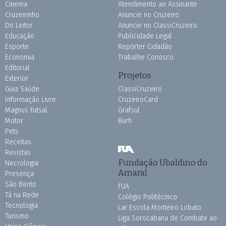
Cinema
Atendimento ao Assinante
Cruzeirinho
Anuncie no Cruzeiro
Do Leitor
Anuncie no ClassiCruzeiro
Educação
Publicidade Legal
Esporte
Repórter Cidadão
Economia
Trabalhe Conosco
Editorial
Projetos
Exterior
Guia Saúde
ClassiCruzeiro
Informação Livre
CruzeiroCard
Magnus Futsal
Grafsul
Motor
Burh
Pets
Receitas
Revistas
Fundação Ubaldino do
Necrologia
Amaral
Presença
São Bento
FUA
Tá na Rede
Colégio Politécnico
Tecnologia
Lar Escola Monteiro Lobato
Turismo
Liga Sorocabana de Combate ao