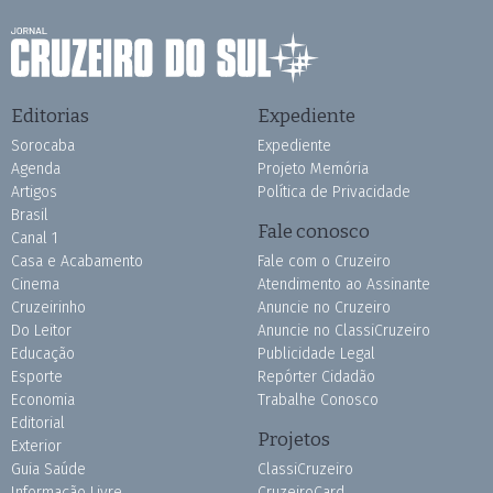
Editorias
Expediente
Sorocaba
Expediente
Agenda
Projeto Memória
Artigos
Política de Privacidade
Brasil
Fale conosco
Canal 1
Casa e Acabamento
Fale com o Cruzeiro
Cinema
Atendimento ao Assinante
Cruzeirinho
Anuncie no Cruzeiro
Do Leitor
Anuncie no ClassiCruzeiro
Educação
Publicidade Legal
Esporte
Repórter Cidadão
Economia
Trabalhe Conosco
Editorial
Projetos
Exterior
Guia Saúde
ClassiCruzeiro
Informação Livre
CruzeiroCard