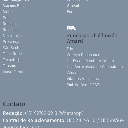
Magnus Futsal
Grafsul
Motor
Burh
Pets
Receitas
Revistas
Fundação Ubaldino do
Necrologia
Amaral
Presença
São Bento
FUA
Tá na Rede
Colégio Politécnico
Tecnologia
Lar Escola Monteiro Lobato
Turismo
Liga Sorocabana de Combate ao
Uniso Ciência
Câncer
Vila dos Velhinhos
Pink do Bem OSSEL
Contato
Redação:
(15) 99789-3913
(WhatsApp)
Central de Relacionamento:
(15) 2102-5110 /
(15) 99789-
2099
(WhatsApp)