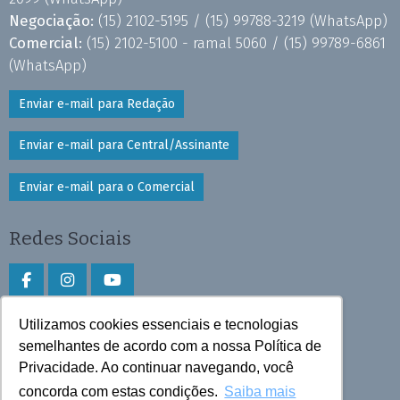
Negociação:
(15) 2102-5195 /
(15) 99788-3219
(WhatsApp)
Comercial:
(15) 2102-5100 - ramal 5060 /
(15) 99789-6861
(WhatsApp)
Enviar e-mail para Redação
Enviar e-mail para Central/Assinante
Enviar e-mail para o Comercial
Redes Sociais
Utilizamos cookies essenciais e tecnologias
Faça download do aplicativo
semelhantes de acordo com a nossa Política de
Privacidade. Ao continuar navegando, você
Play Store e App Store
concorda com estas condições.
Saiba mais