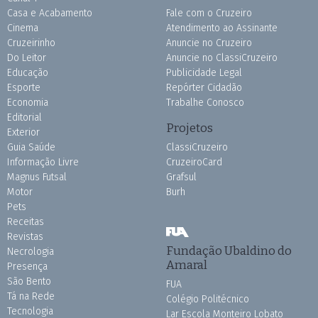
Casa e Acabamento
Fale com o Cruzeiro
Cinema
Atendimento ao Assinante
Cruzeirinho
Anuncie no Cruzeiro
Do Leitor
Anuncie no ClassiCruzeiro
Educação
Publicidade Legal
Esporte
Repórter Cidadão
Economia
Trabalhe Conosco
Editorial
Projetos
Exterior
Guia Saúde
ClassiCruzeiro
Informação Livre
CruzeiroCard
Magnus Futsal
Grafsul
Motor
Burh
Pets
Receitas
Revistas
Fundação Ubaldino do
Necrologia
Amaral
Presença
São Bento
FUA
Tá na Rede
Colégio Politécnico
Tecnologia
Lar Escola Monteiro Lobato