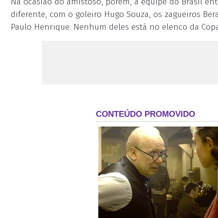
Na ocasião do amistoso, porém, a equipe do Brasil 
diferente, com o goleiro Hugo Souza, os zagueiros Bera
Paulo Henrique. Nenhum deles está no elenco da Copa