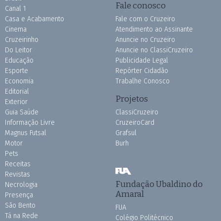
Fale conosco
Canal 1
Casa e Acabamento
Fale com o Cruzeiro
Cinema
Atendimento ao Assinante
Cruzeirinho
Anuncie no Cruzeiro
Do Leitor
Anuncie no ClassiCruzeiro
Educação
Publicidade Legal
Esporte
Repórter Cidadão
Economia
Trabalhe Conosco
Editorial
Projetos
Exterior
Guia Saúde
ClassiCruzeiro
Informação Livre
CruzeiroCard
Magnus Futsal
Grafsul
Motor
Burh
Pets
Receitas
Revistas
Fundação Ubaldino do
Necrologia
Amaral
Presença
São Bento
FUA
Tá na Rede
Colégio Politécnico