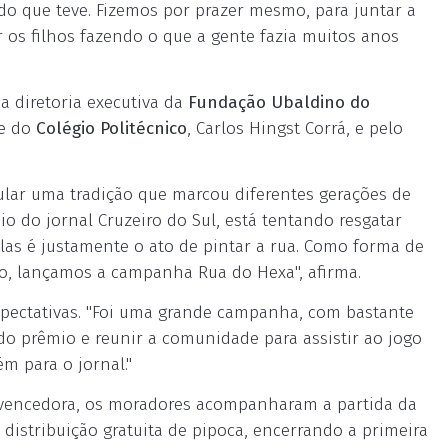
ado que teve. Fizemos por prazer mesmo, para juntar a
r os filhos fazendo o que a gente fazia muitos anos
a diretoria executiva da
Fundação Ubaldino do
 e do
Colégio Politécnico
, Carlos Hingst Corrá, e pelo
ular uma tradição que marcou diferentes gerações de
o do jornal Cruzeiro do Sul, está tentando resgatar
s é justamente o ato de pintar a rua. Como forma de
o, lançamos a campanha Rua do Hexa", afirma.
xpectativas. "Foi uma grande campanha, com bastante
do prêmio e reunir a comunidade para assistir ao jogo
m para o jornal."
 vencedora, os moradores acompanharam a partida da
 distribuição gratuita de pipoca, encerrando a primeira