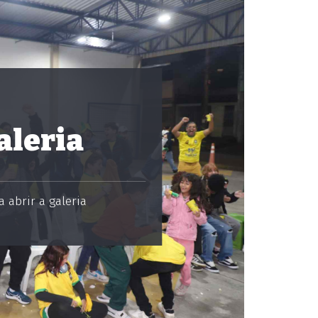
aleria
 abrir a galeria