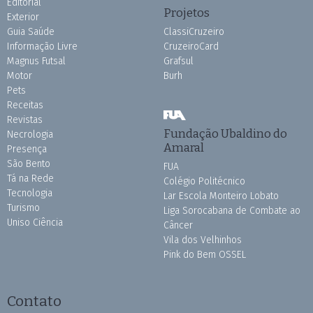
Editorial
Projetos
Exterior
Guia Saúde
ClassiCruzeiro
Informação Livre
CruzeiroCard
Magnus Futsal
Grafsul
Motor
Burh
Pets
Receitas
Revistas
Fundação Ubaldino do
Necrologia
Amaral
Presença
São Bento
FUA
Tá na Rede
Colégio Politécnico
Tecnologia
Lar Escola Monteiro Lobato
Turismo
Liga Sorocabana de Combate ao
Uniso Ciência
Câncer
Vila dos Velhinhos
Pink do Bem OSSEL
Contato