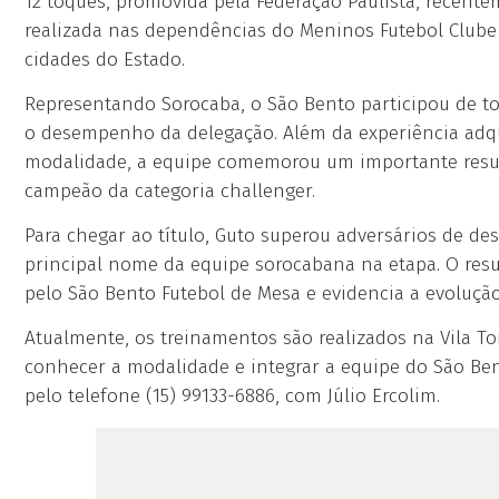
12 toques, promovida pela Federação Paulista, recent
realizada nas dependências do Meninos Futebol Clube 
cidades do Estado.
Representando Sorocaba, o São Bento participou de tod
o desempenho da delegação. Além da experiência adqu
modalidade, a equipe comemorou um importante result
campeão da categoria challenger.
Para chegar ao título, Guto superou adversários de d
principal nome da equipe sorocabana na etapa. O resu
pelo São Bento Futebol de Mesa e evidencia a evolução
Atualmente, os treinamentos são realizados na Vila To
conhecer a modalidade e integrar a equipe do São Be
pelo telefone (15) 99133-6886, com Júlio Ercolim.