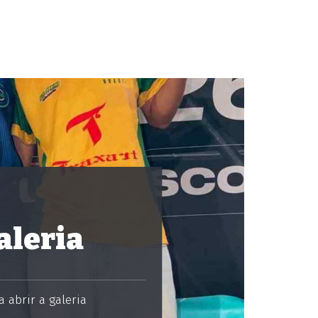
aleria
 abrir a galeria