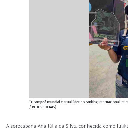
Tricampeã mundial e atual líder do ranking internacional, at
/ REDES SOCIAIS)
A sorocabana Ana Júlia da Silva, conhecida como Julika