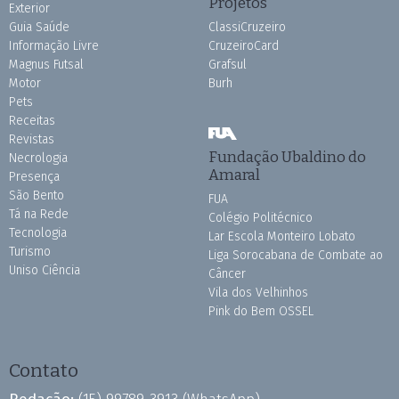
Projetos
Exterior
Guia Saúde
ClassiCruzeiro
Informação Livre
CruzeiroCard
Magnus Futsal
Grafsul
Motor
Burh
Pets
Receitas
Revistas
Fundação Ubaldino do
Necrologia
Amaral
Presença
São Bento
FUA
Tá na Rede
Colégio Politécnico
Tecnologia
Lar Escola Monteiro Lobato
Turismo
Liga Sorocabana de Combate ao
Uniso Ciência
Câncer
Vila dos Velhinhos
Pink do Bem OSSEL
Contato