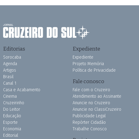
Editorias
Expediente
Sorocaba
Expediente
Agenda
Projeto Memória
Artigos
Política de Privacidade
Brasil
Fale conosco
Canal 1
Casa e Acabamento
Fale com o Cruzeiro
Cinema
Atendimento ao Assinante
Cruzeirinho
Anuncie no Cruzeiro
Do Leitor
Anuncie no ClassiCruzeiro
Educação
Publicidade Legal
Esporte
Repórter Cidadão
Economia
Trabalhe Conosco
Editorial