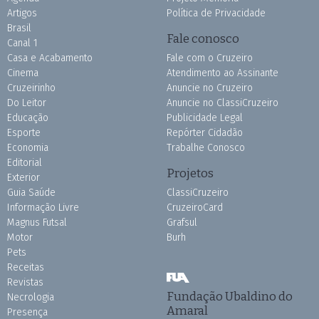
Artigos
Política de Privacidade
Brasil
Fale conosco
Canal 1
Casa e Acabamento
Fale com o Cruzeiro
Cinema
Atendimento ao Assinante
Cruzeirinho
Anuncie no Cruzeiro
Do Leitor
Anuncie no ClassiCruzeiro
Educação
Publicidade Legal
Esporte
Repórter Cidadão
Economia
Trabalhe Conosco
Editorial
Projetos
Exterior
Guia Saúde
ClassiCruzeiro
Informação Livre
CruzeiroCard
Magnus Futsal
Grafsul
Motor
Burh
Pets
Receitas
Revistas
Fundação Ubaldino do
Necrologia
Amaral
Presença