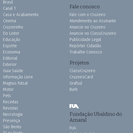
Brasil
Fale conosco
Canal 1
Casa e Acabamento
Fale com o Cruzeiro
Cinema
Atendimento ao Assinante
Cruzeirinho
Anuncie no Cruzeiro
Do Leitor
Anuncie no ClassiCruzeiro
Educação
Publicidade Legal
Esporte
Repórter Cidadão
Economia
Trabalhe Conosco
Editorial
Projetos
Exterior
Guia Saúde
ClassiCruzeiro
Informação Livre
CruzeiroCard
Magnus Futsal
Grafsul
Motor
Burh
Pets
Receitas
Revistas
Fundação Ubaldino do
Necrologia
Amaral
Presença
São Bento
FUA