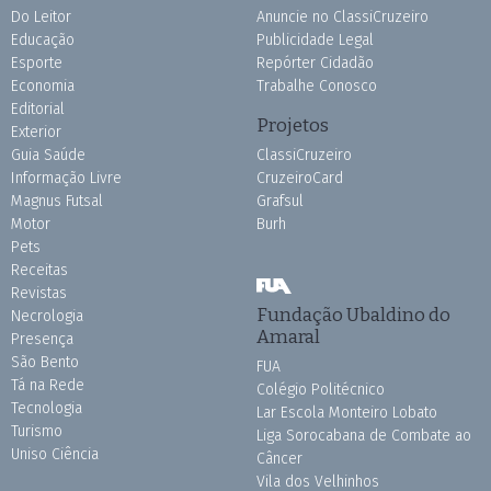
Do Leitor
Anuncie no ClassiCruzeiro
Educação
Publicidade Legal
Esporte
Repórter Cidadão
Economia
Trabalhe Conosco
Editorial
Projetos
Exterior
Guia Saúde
ClassiCruzeiro
Informação Livre
CruzeiroCard
Magnus Futsal
Grafsul
Motor
Burh
Pets
Receitas
Revistas
Fundação Ubaldino do
Necrologia
Amaral
Presença
São Bento
FUA
Tá na Rede
Colégio Politécnico
Tecnologia
Lar Escola Monteiro Lobato
Turismo
Liga Sorocabana de Combate ao
Uniso Ciência
Câncer
Vila dos Velhinhos