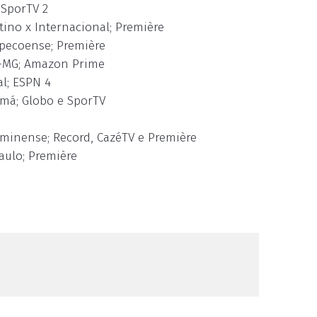
 SporTV 2
tino x Internacional; Première
apecoense; Première
co-MG; Amazon Prime
al; ESPN 4
amá; Globo e SporTV
luminense; Record, CazéTV e Première
aulo; Première