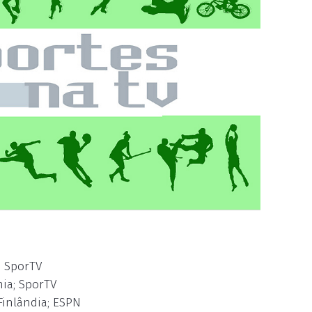
; SporTV
nia; SporTV
Finlândia; ESPN