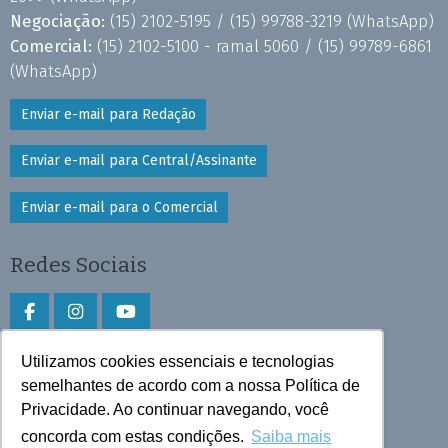
Negociação:
(15) 2102-5195 /
(15) 99788-3219
(WhatsApp)
Comercial:
(15) 2102-5100 - ramal 5060 /
(15) 99789-6861
(WhatsApp)
Enviar e-mail para Redação
Enviar e-mail para Central/Assinante
Enviar e-mail para o Comercial
Redes Sociais
Utilizamos cookies essenciais e tecnologias
Faça download do aplicativo
semelhantes de acordo com a nossa Política de
Privacidade. Ao continuar navegando, você
Play Store e App Store
concorda com estas condições.
Saiba mais