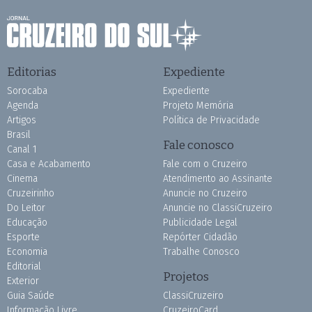
Editorias
Expediente
Sorocaba
Expediente
Agenda
Projeto Memória
Artigos
Política de Privacidade
Brasil
Fale conosco
Canal 1
Casa e Acabamento
Fale com o Cruzeiro
Cinema
Atendimento ao Assinante
Cruzeirinho
Anuncie no Cruzeiro
Do Leitor
Anuncie no ClassiCruzeiro
Educação
Publicidade Legal
Esporte
Repórter Cidadão
Economia
Trabalhe Conosco
Editorial
Projetos
Exterior
Guia Saúde
ClassiCruzeiro
Informação Livre
CruzeiroCard