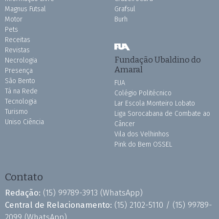
Magnus Futsal
Grafsul
Motor
Burh
Pets
Receitas
Revistas
Fundação Ubaldino do
Necrologia
Amaral
Presença
São Bento
FUA
Tá na Rede
Colégio Politécnico
Tecnologia
Lar Escola Monteiro Lobato
Turismo
Liga Sorocabana de Combate ao
Uniso Ciência
Câncer
Vila dos Velhinhos
Pink do Bem OSSEL
Contato
Redação:
(15) 99789-3913
(WhatsApp)
Central de Relacionamento:
(15) 2102-5110 /
(15) 99789-
2099
(WhatsApp)