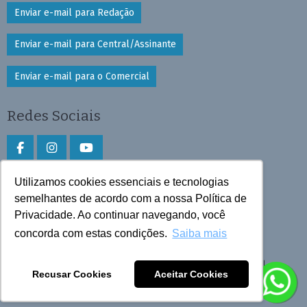
Enviar e-mail para Redação
Enviar e-mail para Central/Assinante
Enviar e-mail para o Comercial
Redes Sociais
Utilizamos cookies essenciais e tecnologias
Faça download do aplicativo
semelhantes de acordo com a nossa Política de
Privacidade. Ao continuar navegando, você
Play Store e App Store
concorda com estas condições.
Saiba mais
Todos os direitos reservados © 2026 Cruzeiro do Sul
Recusar Cookies
Aceitar Cookies