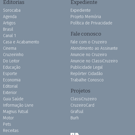
Editorias
Expediente
Sorocaba
Expediente
Agenda
Projeto Memória
Artigos
Política de Privacidade
Brasil
Fale conosco
Canal 1
Casa e Acabamento
Fale com o Cruzeiro
Cinema
Atendimento ao Assinante
Cruzeirinho
Anuncie no Cruzeiro
Do Leitor
Anuncie no ClassiCruzeiro
Educação
Publicidade Legal
Esporte
Repórter Cidadão
Economia
Trabalhe Conosco
Editorial
Projetos
Exterior
Guia Saúde
ClassiCruzeiro
Informação Livre
CruzeiroCard
Magnus Futsal
Grafsul
Motor
Burh
Pets
Receitas