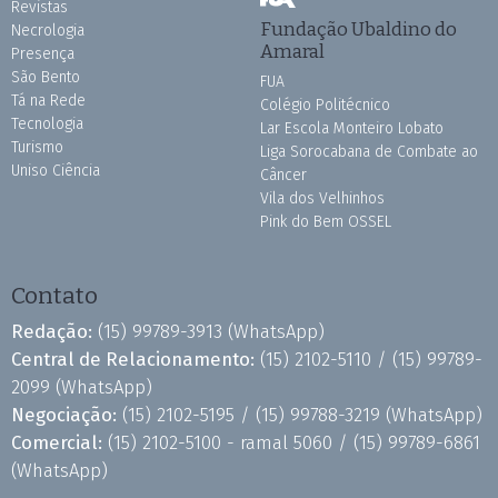
Revistas
Fundação Ubaldino do
Necrologia
Amaral
Presença
São Bento
FUA
Tá na Rede
Colégio Politécnico
Tecnologia
Lar Escola Monteiro Lobato
Turismo
Liga Sorocabana de Combate ao
Uniso Ciência
Câncer
Vila dos Velhinhos
Pink do Bem OSSEL
Contato
Redação:
(15) 99789-3913
(WhatsApp)
Central de Relacionamento:
(15) 2102-5110 /
(15) 99789-
2099
(WhatsApp)
Negociação:
(15) 2102-5195 /
(15) 99788-3219
(WhatsApp)
Comercial:
(15) 2102-5100 - ramal 5060 /
(15) 99789-6861
(WhatsApp)