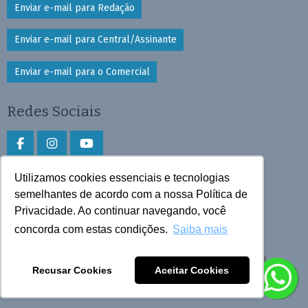
Enviar e-mail para Redação
Enviar e-mail para Central/Assinante
Enviar e-mail para o Comercial
Redes Sociais
Utilizamos cookies essenciais e tecnologias
Faça download do aplicativo
semelhantes de acordo com a nossa Política de
Privacidade. Ao continuar navegando, você
Play Store e App Store
concorda com estas condições.
Saiba mais
Todos os direitos reservados © 2026 Cruzeiro do Sul
Recusar Cookies
Aceitar Cookies