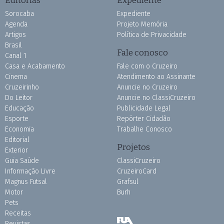
Sorocaba
Expediente
Agenda
Projeto Memória
Artigos
Política de Privacidade
Brasil
Fale conosco
Canal 1
Casa e Acabamento
Fale com o Cruzeiro
Cinema
Atendimento ao Assinante
Cruzeirinho
Anuncie no Cruzeiro
Do Leitor
Anuncie no ClassiCruzeiro
Educação
Publicidade Legal
Esporte
Repórter Cidadão
Economia
Trabalhe Conosco
Editorial
Projetos
Exterior
Guia Saúde
ClassiCruzeiro
Informação Livre
CruzeiroCard
Magnus Futsal
Grafsul
Motor
Burh
Pets
Receitas
Revistas