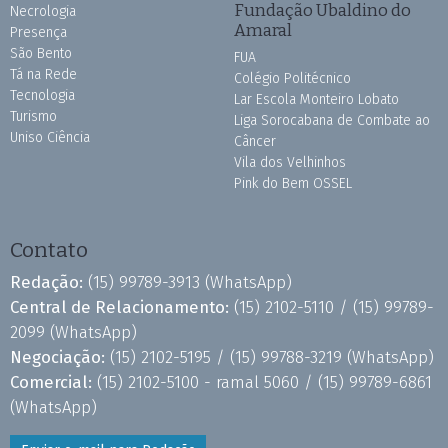
Fundação Ubaldino do
Necrologia
Amaral
Presença
São Bento
FUA
Tá na Rede
Colégio Politécnico
Tecnologia
Lar Escola Monteiro Lobato
Turismo
Liga Sorocabana de Combate ao
Uniso Ciência
Câncer
Vila dos Velhinhos
Pink do Bem OSSEL
Contato
Redação:
(15) 99789-3913
(WhatsApp)
Central de Relacionamento:
(15) 2102-5110 /
(15) 99789-
2099
(WhatsApp)
Negociação:
(15) 2102-5195 /
(15) 99788-3219
(WhatsApp)
Comercial:
(15) 2102-5100 - ramal 5060 /
(15) 99789-6861
(WhatsApp)