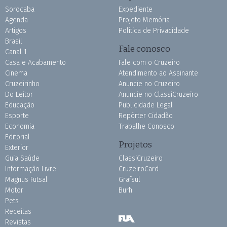
Sorocaba
Expediente
Agenda
Projeto Memória
Artigos
Política de Privacidade
Brasil
Fale conosco
Canal 1
Casa e Acabamento
Fale com o Cruzeiro
Cinema
Atendimento ao Assinante
Cruzeirinho
Anuncie no Cruzeiro
Do Leitor
Anuncie no ClassiCruzeiro
Educação
Publicidade Legal
Esporte
Repórter Cidadão
Economia
Trabalhe Conosco
Editorial
Projetos
Exterior
Guia Saúde
ClassiCruzeiro
Informação Livre
CruzeiroCard
Magnus Futsal
Grafsul
Motor
Burh
Pets
Receitas
Revistas