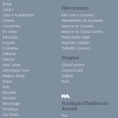
Brasil
Fale conosco
Canal 1
Casa e Acabamento
Fale com o Cruzeiro
Cinema
Atendimento ao Assinante
Cruzeirinho
Anuncie no Cruzeiro
Do Leitor
Anuncie no ClassiCruzeiro
Educação
Publicidade Legal
Esporte
Repórter Cidadão
Economia
Trabalhe Conosco
Editorial
Projetos
Exterior
Guia Saúde
ClassiCruzeiro
Informação Livre
CruzeiroCard
Magnus Futsal
Grafsul
Motor
Burh
Pets
Receitas
Revistas
Fundação Ubaldino do
Necrologia
Amaral
Presença
São Bento
FUA