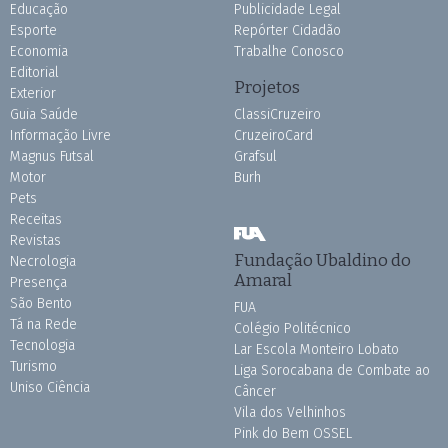
Educação
Publicidade Legal
Esporte
Repórter Cidadão
Economia
Trabalhe Conosco
Editorial
Projetos
Exterior
Guia Saúde
ClassiCruzeiro
Informação Livre
CruzeiroCard
Magnus Futsal
Grafsul
Motor
Burh
Pets
Receitas
Revistas
Fundação Ubaldino do
Necrologia
Amaral
Presença
São Bento
FUA
Tá na Rede
Colégio Politécnico
Tecnologia
Lar Escola Monteiro Lobato
Turismo
Liga Sorocabana de Combate ao
Uniso Ciência
Câncer
Vila dos Velhinhos
Pink do Bem OSSEL