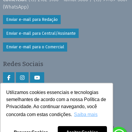
(WhatsApp)
Enviar e-mail para Redação
Enviar e-mail para Central/Assinante
Enviar e-mail para o Comercial
Redes Sociais
Utilizamos cookies essenciais e tecnologias
Faça download do aplicativo
semelhantes de acordo com a nossa Política de
Privacidade. Ao continuar navegando, você
Play Store e App Store
concorda com estas condições.
Saiba mais
Todos os direitos reservados © 2026 Cruzeiro do Sul