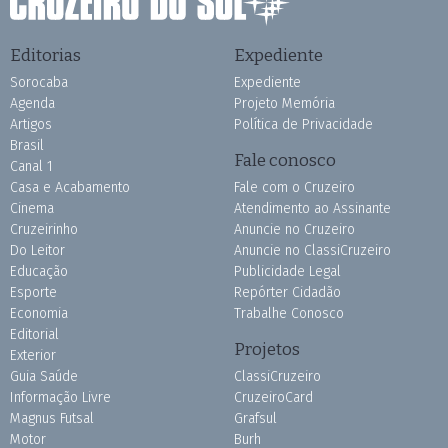
Editorias
Expediente
Sorocaba
Expediente
Agenda
Projeto Memória
Artigos
Política de Privacidade
Brasil
Fale conosco
Canal 1
Casa e Acabamento
Fale com o Cruzeiro
Cinema
Atendimento ao Assinante
Cruzeirinho
Anuncie no Cruzeiro
Do Leitor
Anuncie no ClassiCruzeiro
Educação
Publicidade Legal
Esporte
Repórter Cidadão
Economia
Trabalhe Conosco
Editorial
Projetos
Exterior
Guia Saúde
ClassiCruzeiro
Informação Livre
CruzeiroCard
Magnus Futsal
Grafsul
Motor
Burh