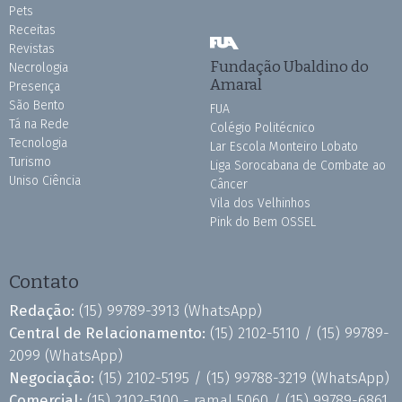
Pets
Receitas
Revistas
Fundação Ubaldino do
Necrologia
Amaral
Presença
São Bento
FUA
Tá na Rede
Colégio Politécnico
Tecnologia
Lar Escola Monteiro Lobato
Turismo
Liga Sorocabana de Combate ao
Uniso Ciência
Câncer
Vila dos Velhinhos
Pink do Bem OSSEL
Contato
Redação:
(15) 99789-3913
(WhatsApp)
Central de Relacionamento:
(15) 2102-5110 /
(15) 99789-
2099
(WhatsApp)
Negociação:
(15) 2102-5195 /
(15) 99788-3219
(WhatsApp)
Comercial:
(15) 2102-5100 - ramal 5060 /
(15) 99789-6861