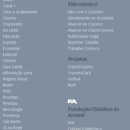
Fale conosco
Canal 1
Casa e Acabamento
Fale com o Cruzeiro
Cinema
Atendimento ao Assinante
Cruzeirinho
Anuncie no Cruzeiro
Do Leitor
Anuncie no ClassiCruzeiro
Educação
Publicidade Legal
Esporte
Repórter Cidadão
Economia
Trabalhe Conosco
Editorial
Projetos
Exterior
Guia Saúde
ClassiCruzeiro
Informação Livre
CruzeiroCard
Magnus Futsal
Grafsul
Motor
Burh
Pets
Receitas
Revistas
Fundação Ubaldino do
Necrologia
Amaral
Presença
São Bento
FUA
Tá na Rede
Colégio Politécnico