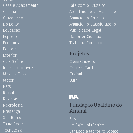
Casa e Acabamento
Fale com o Cruzeiro
Cinema
Atendimento ao Assinante
Cruzeirinho
Anuncie no Cruzeiro
Do Leitor
Anuncie no ClassiCruzeiro
Educação
Publicidade Legal
Esporte
Repórter Cidadão
Economia
Trabalhe Conosco
Editorial
Projetos
Exterior
Guia Saúde
ClassiCruzeiro
Informação Livre
CruzeiroCard
Magnus Futsal
Grafsul
Motor
Burh
Pets
Receitas
Revistas
Fundação Ubaldino do
Necrologia
Amaral
Presença
São Bento
FUA
Tá na Rede
Colégio Politécnico
Tecnologia
Lar Escola Monteiro Lobato