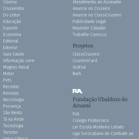
Cinema
Atendimento ao Assinante
Cruzeirinho
Anuncie no Cruzeiro
Do Leitor
Anuncie no ClassiCruzeiro
Educação
Publicidade Legal
Esporte
Repórter Cidadão
Economia
Trabalhe Conosco
Editorial
Projetos
Exterior
Guia Saúde
ClassiCruzeiro
Informação Livre
CruzeiroCard
Magnus Futsal
Grafsul
Motor
Burh
Pets
Receitas
Revistas
Fundação Ubaldino do
Necrologia
Amaral
Presença
São Bento
FUA
Tá na Rede
Colégio Politécnico
Tecnologia
Lar Escola Monteiro Lobato
Turismo
Liga Sorocabana de Combate ao
Uniso Ciência