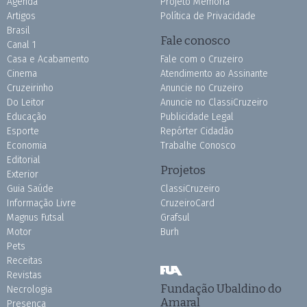
Agenda
Projeto Memória
Artigos
Política de Privacidade
Brasil
Fale conosco
Canal 1
Casa e Acabamento
Fale com o Cruzeiro
Cinema
Atendimento ao Assinante
Cruzeirinho
Anuncie no Cruzeiro
Do Leitor
Anuncie no ClassiCruzeiro
Educação
Publicidade Legal
Esporte
Repórter Cidadão
Economia
Trabalhe Conosco
Editorial
Projetos
Exterior
Guia Saúde
ClassiCruzeiro
Informação Livre
CruzeiroCard
Magnus Futsal
Grafsul
Motor
Burh
Pets
Receitas
Revistas
Fundação Ubaldino do
Necrologia
Amaral
Presença