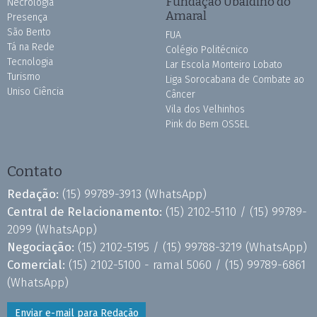
Fundação Ubaldino do
Necrologia
Amaral
Presença
São Bento
FUA
Tá na Rede
Colégio Politécnico
Tecnologia
Lar Escola Monteiro Lobato
Turismo
Liga Sorocabana de Combate ao
Uniso Ciência
Câncer
Vila dos Velhinhos
Pink do Bem OSSEL
Contato
Redação:
(15) 99789-3913
(WhatsApp)
Central de Relacionamento:
(15) 2102-5110 /
(15) 99789-
2099
(WhatsApp)
Negociação:
(15) 2102-5195 /
(15) 99788-3219
(WhatsApp)
Comercial:
(15) 2102-5100 - ramal 5060 /
(15) 99789-6861
(WhatsApp)
Enviar e-mail para Redação