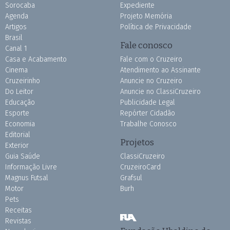
Sorocaba
Expediente
Agenda
Projeto Memória
Artigos
Política de Privacidade
Brasil
Fale conosco
Canal 1
Casa e Acabamento
Fale com o Cruzeiro
Cinema
Atendimento ao Assinante
Cruzeirinho
Anuncie no Cruzeiro
Do Leitor
Anuncie no ClassiCruzeiro
Educação
Publicidade Legal
Esporte
Repórter Cidadão
Economia
Trabalhe Conosco
Editorial
Projetos
Exterior
Guia Saúde
ClassiCruzeiro
Informação Livre
CruzeiroCard
Magnus Futsal
Grafsul
Motor
Burh
Pets
Receitas
Revistas