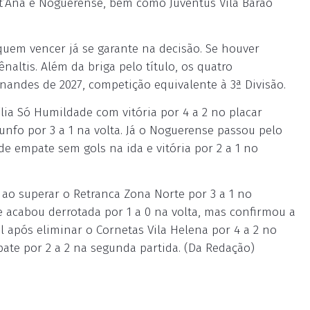
ant’Ana e Noguerense, bem como Juventus Vila Barão
quem vencer já se garante na decisão. Se houver
altis. Além da briga pelo título, os quatro
rnandes de 2027, competição equivalente à 3ª Divisão.
ília Só Humildade com vitória por 4 a 2 no placar
unfo por 3 a 1 na volta. Já o Noguerense passou pelo
e empate sem gols na ida e vitória por 2 a 1 no
 ao superar o Retranca Zona Norte por 3 a 1 no
e acabou derrotada por 1 a 0 na volta, mas confirmou a
l após eliminar o Cornetas Vila Helena por 4 a 2 no
pate por 2 a 2 na segunda partida. (Da Redação)