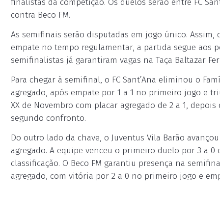
finalistas da competição. Os duelos serão entre FC S
contra Beco FM.
As semifinais serão disputadas em jogo único. Assim, 
empate no tempo regulamentar, a partida segue aos pên
semifinalistas já garantiram vagas na Taça Baltazar Fe
Para chegar à semifinal, o FC Sant’Ana eliminou o Fam
agregado, após empate por 1 a 1 no primeiro jogo e tri
XX de Novembro com placar agregado de 2 a 1, depois d
segundo confronto.
Do outro lado da chave, o Juventus Vila Barão avançou
agregado. A equipe venceu o primeiro duelo por 3 a 0 
classificação. O Beco FM garantiu presença na semifina
agregado, com vitória por 2 a 0 no primeiro jogo e em