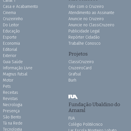
Canal 1
Casa e Acabamento
Fale com o Cruzeiro
Cinema
Atendimento ao Assinante
Cruzeirinho
Anuncie no Cruzeiro
Do Leitor
Anuncie no ClassiCruzeiro
Educação
Publicidade Legal
Esporte
Repórter Cidadão
Economia
Trabalhe Conosco
Editorial
Projetos
Exterior
Guia Saúde
ClassiCruzeiro
Informação Livre
CruzeiroCard
Magnus Futsal
Grafsul
Motor
Burh
Pets
Receitas
Revistas
Fundação Ubaldino do
Necrologia
Amaral
Presença
São Bento
FUA
Tá na Rede
Colégio Politécnico
Tecnologia
Lar Escola Monteiro Lobato