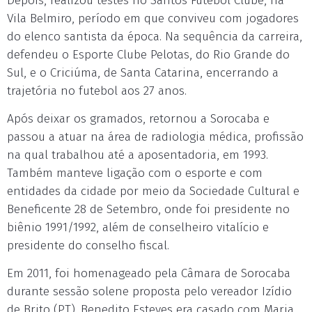
Depois, realizou testes no Santos Futebol Clube, na
Vila Belmiro, período em que conviveu com jogadores
do elenco santista da época. Na sequência da carreira,
defendeu o Esporte Clube Pelotas, do Rio Grande do
Sul, e o Criciúma, de Santa Catarina, encerrando a
trajetória no futebol aos 27 anos.
Após deixar os gramados, retornou a Sorocaba e
passou a atuar na área de radiologia médica, profissão
na qual trabalhou até a aposentadoria, em 1993.
Também manteve ligação com o esporte e com
entidades da cidade por meio da Sociedade Cultural e
Beneficente 28 de Setembro, onde foi presidente no
biênio 1991/1992, além de conselheiro vitalício e
presidente do conselho fiscal.
Em 2011, foi homenageado pela Câmara de Sorocaba
durante sessão solene proposta pelo vereador Izídio
de Brito (PT). Benedito Esteves era casado com Maria