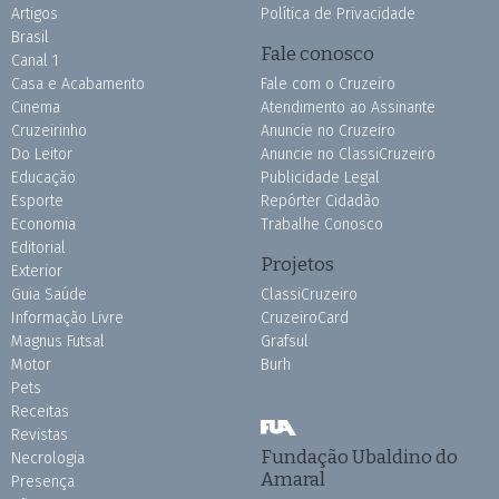
Artigos
Política de Privacidade
Brasil
Fale conosco
Canal 1
Casa e Acabamento
Fale com o Cruzeiro
Cinema
Atendimento ao Assinante
Cruzeirinho
Anuncie no Cruzeiro
Do Leitor
Anuncie no ClassiCruzeiro
Educação
Publicidade Legal
Esporte
Repórter Cidadão
Economia
Trabalhe Conosco
Editorial
Projetos
Exterior
Guia Saúde
ClassiCruzeiro
Informação Livre
CruzeiroCard
Magnus Futsal
Grafsul
Motor
Burh
Pets
Receitas
Revistas
Fundação Ubaldino do
Necrologia
Amaral
Presença