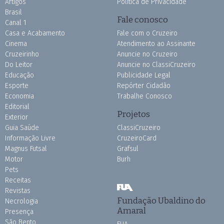
Artigos
Política de Privacidade
Brasil
Fale conosco
Canal 1
Casa e Acabamento
Fale com o Cruzeiro
Cinema
Atendimento ao Assinante
Cruzeirinho
Anuncie no Cruzeiro
Do Leitor
Anuncie no ClassiCruzeiro
Educação
Publicidade Legal
Esporte
Repórter Cidadão
Economia
Trabalhe Conosco
Editorial
Projetos
Exterior
Guia Saúde
ClassiCruzeiro
Informação Livre
CruzeiroCard
Magnus Futsal
Grafsul
Motor
Burh
Pets
Receitas
Revistas
Fundação Ubaldino do
Necrologia
Amaral
Presença
São Bento