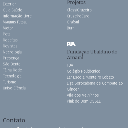
Projetos
Exterior
Guia Saúde
ClassiCruzeiro
Informação Livre
CruzeiroCard
Magnus Futsal
Grafsul
Motor
Burh
Pets
Receitas
Revistas
Fundação Ubaldino do
Necrologia
Amaral
Presença
São Bento
FUA
Tá na Rede
Colégio Politécnico
Tecnologia
Lar Escola Monteiro Lobato
Turismo
Liga Sorocabana de Combate ao
Uniso Ciência
Câncer
Vila dos Velhinhos
Pink do Bem OSSEL
Contato