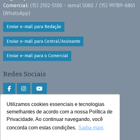
Comercial:
(15) 2102-5100 - ramal 5060 /
(15) 99789-6861
(WhatsApp)
Enviar e-mail para Redação
Enviar e-mail para Central/Assinante
Enviar e-mail para o Comercial
Redes Sociais
Utilizamos cookies essenciais e tecnologias
Faça download do aplicativo
semelhantes de acordo com a nossa Política de
Play Store e App Store
Privacidade. Ao continuar navegando, você
concorda com estas condições.
Saiba mais