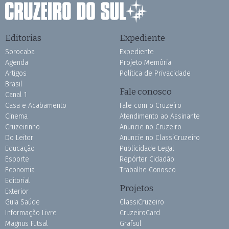
Editorias
Expediente
Sorocaba
Expediente
Agenda
Projeto Memória
Artigos
Política de Privacidade
Brasil
Fale conosco
Canal 1
Casa e Acabamento
Fale com o Cruzeiro
Cinema
Atendimento ao Assinante
Cruzeirinho
Anuncie no Cruzeiro
Do Leitor
Anuncie no ClassiCruzeiro
Educação
Publicidade Legal
Esporte
Repórter Cidadão
Economia
Trabalhe Conosco
Editorial
Projetos
Exterior
Guia Saúde
ClassiCruzeiro
Informação Livre
CruzeiroCard
Magnus Futsal
Grafsul