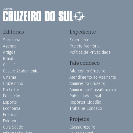
Editorias
Expediente
Sorocaba
Expediente
Agenda
Projeto Memória
Artigos
Política de Privacidade
Brasil
Fale conosco
Canal 1
Casa e Acabamento
Fale com o Cruzeiro
Cinema
Atendimento ao Assinante
Cruzeirinho
Anuncie no Cruzeiro
Do Leitor
Anuncie no ClassiCruzeiro
Educação
Publicidade Legal
Esporte
Repórter Cidadão
Economia
Trabalhe Conosco
Editorial
Projetos
Exterior
Guia Saúde
ClassiCruzeiro