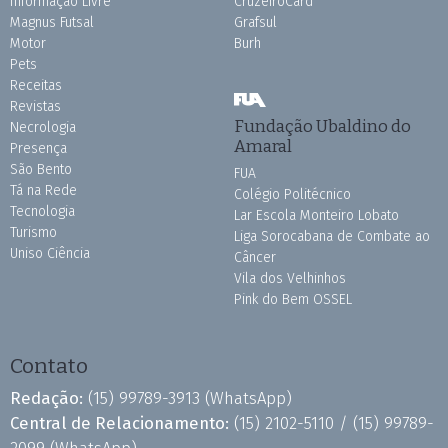
Informação Livre
CruzeiroCard
Magnus Futsal
Grafsul
Motor
Burh
Pets
Receitas
Revistas
Fundação Ubaldino do
Necrologia
Amaral
Presença
São Bento
FUA
Tá na Rede
Colégio Politécnico
Tecnologia
Lar Escola Monteiro Lobato
Turismo
Liga Sorocabana de Combate ao
Uniso Ciência
Câncer
Vila dos Velhinhos
Pink do Bem OSSEL
Contato
Redação:
(15) 99789-3913
(WhatsApp)
Central de Relacionamento:
(15) 2102-5110 /
(15) 99789-