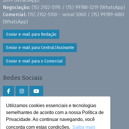
2099
(WhatsApp)
Negociação:
(15) 2102-5195 /
(15) 99788-3219
(WhatsApp)
Comercial:
(15) 2102-5100 - ramal 5060 /
(15) 99789-6861
(WhatsApp)
Enviar e-mail para Redação
Enviar e-mail para Central/Assinante
Enviar e-mail para o Comercial
Redes Sociais
Utilizamos cookies essenciais e tecnologias
Faça download do aplicativo
semelhantes de acordo com a nossa Política de
Play Store e App Store
Privacidade. Ao continuar navegando, você
concorda com estas condições.
Saiba mais