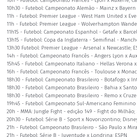
10h - Futebol: Campeonato Francês - Lyon x Auxerre; C
10h30 - Futebol: Campeonato Alemão - Mainz x Bayern
11h - Futebol: Premier League - West Ham United x Ev
11h - Futebol: Premier League - Wolverhampton Wande
11h15 - Futebol: Campeonato Espanhol - Getafe x Barce
13h15 - Futebol: Copa da Inglaterra - Semifinal - Manc
13h30 Futebol: Premier League - Arsenal x Newcastle; 
14h - Futebol: Campeonato Francês - Angers Lyon x Aux
15h45 - Futebol: Campeonato Italiano - Hellas Verona x
16h - Futebol: Campeonato Francês - Toulouse x Monac
18h30 - Futebol: Campeonato Brasileiro - Botafogo x I
18h30 - Futebol: Campeonato Brasileiro - Bahia x Santo
18h30 - Futebol: Campeonato Brasileiro - Remo x Cruze
19h45 - Futebol: Campeonato Sul-Americano Feminino S
20h - MMA: Jungle Fight - edição 149 - Fight do Milhão;
20h30 - Futebol: Série B - Sport x Novorizontino; Disne
21h - Futebol: Campeonato Brasileiro - São Paulo x Mir
21h - Futebol: Série B - Juventude x Londrina; ESPN