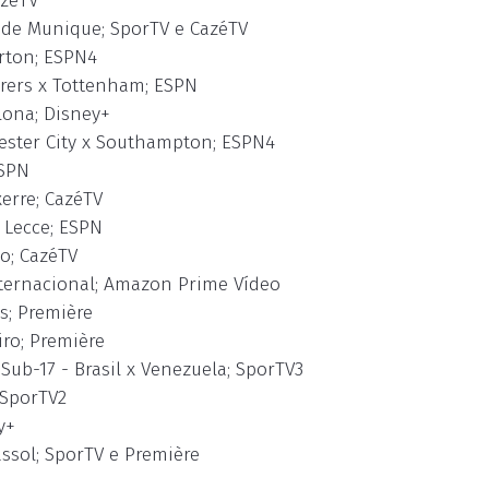
azéTV
 de Munique; SporTV e CazéTV
erton; ESPN4
rers x Tottenham; ESPN
lona; Disney+
hester City x Southampton; ESPN4
ESPN
erre; CazéTV
 Lecce; ESPN
o; CazéTV
nternacional; Amazon Prime Vídeo
s; Première
iro; Première
ub-17 - Brasil x Venezuela; SporTV3
 SporTV2
y+
assol; SporTV e Première