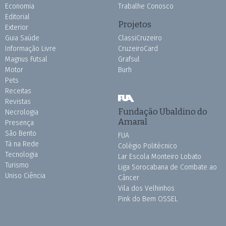
Economia
Trabalhe Conosco
Editorial
Projetos
Exterior
Guia Saúde
ClassiCruzeiro
Informação Livre
CruzeiroCard
Magnus Futsal
Grafsul
Motor
Burh
Pets
Receitas
Revistas
Fundação Ubaldino do
Necrologia
Amaral
Presença
São Bento
FUA
Tá na Rede
Colégio Politécnico
Tecnologia
Lar Escola Monteiro Lobato
Turismo
Liga Sorocabana de Combate ao
Uniso Ciência
Câncer
Vila dos Velhinhos
Pink do Bem OSSEL