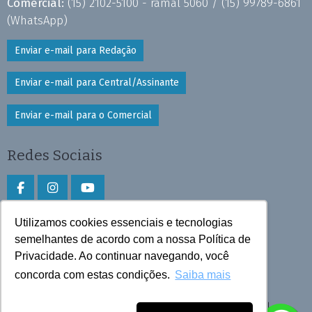
Comercial:
(15) 2102-5100 - ramal 5060 /
(15) 99789-6861
(WhatsApp)
Enviar e-mail para Redação
Enviar e-mail para Central/Assinante
Enviar e-mail para o Comercial
Redes Sociais
Utilizamos cookies essenciais e tecnologias
Faça download do aplicativo
semelhantes de acordo com a nossa Política de
Privacidade. Ao continuar navegando, você
Play Store e App Store
concorda com estas condições.
Saiba mais
Todos os direitos reservados © 2026 Cruzeiro do Sul