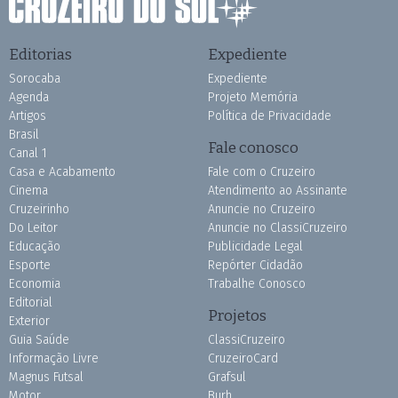
Editorias
Expediente
Sorocaba
Expediente
Agenda
Projeto Memória
Artigos
Política de Privacidade
Brasil
Fale conosco
Canal 1
Casa e Acabamento
Fale com o Cruzeiro
Cinema
Atendimento ao Assinante
Cruzeirinho
Anuncie no Cruzeiro
Do Leitor
Anuncie no ClassiCruzeiro
Educação
Publicidade Legal
Esporte
Repórter Cidadão
Economia
Trabalhe Conosco
Editorial
Projetos
Exterior
Guia Saúde
ClassiCruzeiro
Informação Livre
CruzeiroCard
Magnus Futsal
Grafsul
Motor
Burh