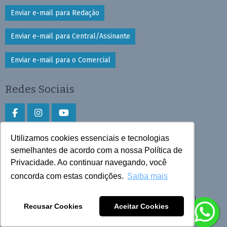
Enviar e-mail para Redação
Enviar e-mail para Central/Assinante
Enviar e-mail para o Comercial
Redes Sociais
Utilizamos cookies essenciais e tecnologias
Faça download do aplicativo
semelhantes de acordo com a nossa Política de
Privacidade. Ao continuar navegando, você
Play Store e App Store
concorda com estas condições.
Saiba mais
Todos os direitos reservados © 2026 Cruzeiro do Sul
Recusar Cookies
Aceitar Cookies