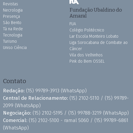
Revistas
Fundação Ubaldino do
Necrologia
Amaral
Presença
São Bento
FUA
Tá na Rede
Colégio Politécnico
Tecnologia
Lar Escola Monteiro Lobato
Turismo
Liga Sorocabana de Combate ao
Uniso Ciência
Câncer
Vila dos Velhinhos
Pink do Bem OSSEL
Contato
Redação:
(15) 99789-3913
(WhatsApp)
Central de Relacionamento:
(15) 2102-5110 /
(15) 99789-
2099
(WhatsApp)
Negociação:
(15) 2102-5195 /
(15) 99788-3219
(WhatsApp)
Comercial:
(15) 2102-5100 - ramal 5060 /
(15) 99789-6861
(WhatsApp)