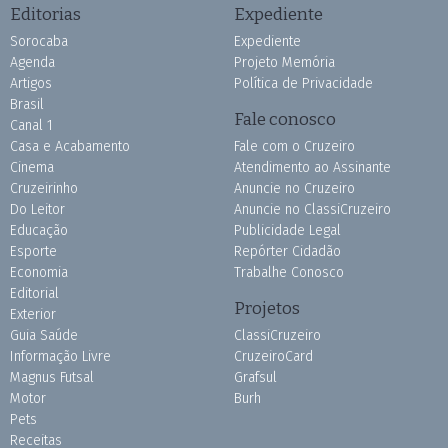
Editorias
Expediente
Sorocaba
Expediente
Agenda
Projeto Memória
Artigos
Política de Privacidade
Brasil
Fale conosco
Canal 1
Casa e Acabamento
Fale com o Cruzeiro
Cinema
Atendimento ao Assinante
Cruzeirinho
Anuncie no Cruzeiro
Do Leitor
Anuncie no ClassiCruzeiro
Educação
Publicidade Legal
Esporte
Repórter Cidadão
Economia
Trabalhe Conosco
Editorial
Projetos
Exterior
Guia Saúde
ClassiCruzeiro
Informação Livre
CruzeiroCard
Magnus Futsal
Grafsul
Motor
Burh
Pets
Receitas