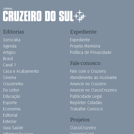
Editorias
Expediente
Sorocaba
Expediente
Agenda
Projeto Memória
Artigos
Política de Privacidade
Brasil
Fale conosco
Canal 1
Casa e Acabamento
Fale com o Cruzeiro
Cinema
Atendimento ao Assinante
Cruzeirinho
Anuncie no Cruzeiro
Do Leitor
Anuncie no ClassiCruzeiro
Educação
Publicidade Legal
Esporte
Repórter Cidadão
Economia
Trabalhe Conosco
Editorial
Projetos
Exterior
Guia Saúde
ClassiCruzeiro