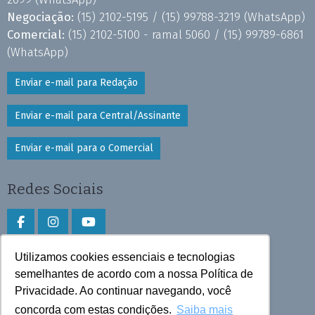
Negociação:
(15) 2102-5195 /
(15) 99788-3219
(WhatsApp)
Comercial:
(15) 2102-5100 - ramal 5060 /
(15) 99789-6861
(WhatsApp)
Enviar e-mail para Redação
Enviar e-mail para Central/Assinante
Enviar e-mail para o Comercial
Redes Sociais
Utilizamos cookies essenciais e tecnologias
Faça download do aplicativo
semelhantes de acordo com a nossa Política de
Play Store e App Store
Privacidade. Ao continuar navegando, você
concorda com estas condições.
Saiba mais