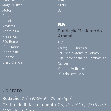
Informação Livre
CruzeiroCard
Magnus Futsal
Grafsul
Motor
Burh
Pets
Receitas
Revistas
Fundação Ubaldino do
Necrologia
Amaral
Presença
São Bento
FUA
Tá na Rede
Colégio Politécnico
Tecnologia
Lar Escola Monteiro Lobato
Turismo
Liga Sorocabana de Combate ao
Uniso Ciência
Câncer
Vila dos Velhinhos
Pink do Bem OSSEL
Contato
Redação:
(15) 99789-3913
(WhatsApp)
Central de Relacionamento:
(15) 2102-5110 /
(15) 99789-
2099
(WhatsApp)