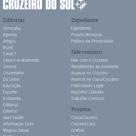
Editorias
Expediente
Sorocaba
Expediente
Agenda
Projeto Memória
Artigos
Política de Privacidade
Brasil
Fale conosco
Canal 1
Casa e Acabamento
Fale com o Cruzeiro
Cinema
Atendimento ao Assinante
Cruzeirinho
Anuncie no Cruzeiro
Do Leitor
Anuncie no ClassiCruzeiro
Educação
Publicidade Legal
Esporte
Repórter Cidadão
Economia
Trabalhe Conosco
Editorial
Projetos
Exterior
Guia Saúde
ClassiCruzeiro
Informação Livre
CruzeiroCard
Magnus Futsal
Grafsul