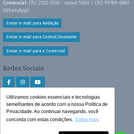
Comercial:
(15) 2102-5100 - ramal 5060 /
(15) 99789-6861
(WhatsApp)
Enviar e-mail para Redação
Enviar e-mail para Central/Assinante
Enviar e-mail para o Comercial
Redes Sociais
Utilizamos cookies essenciais e tecnologias
Faça download do aplicativo
semelhantes de acordo com a nossa Política de
Privacidade. Ao continuar navegando, você
Play Store e App Store
concorda com estas condições.
Saiba mais
Todos os direitos reservados © 2026 Cruzeiro do Sul