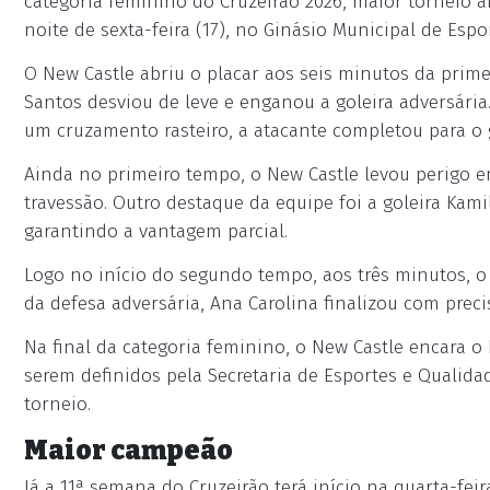
categoria feminino do Cruzeirão 2026, maior torneio abe
noite de sexta-feira (17), no Ginásio Municipal de Espo
O New Castle abriu o placar aos seis minutos da prime
Santos desviou de leve e enganou a goleira adversári
um cruzamento rasteiro, a atacante completou para o go
Ainda no primeiro tempo, o New Castle levou perigo e
travessão. Outro destaque da equipe foi a goleira Kamil
garantindo a vantagem parcial.
Logo no início do segundo tempo, aos três minutos, o
da defesa adversária, Ana Carolina finalizou com preci
Na final da categoria feminino, o New Castle encara o 
serem definidos pela Secretaria de Esportes e Qualida
torneio.
Maior campeão
Já a 11ª semana do Cruzeirão terá início na quarta-fei