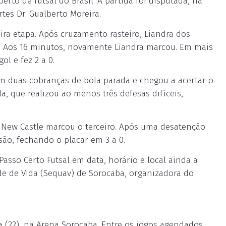
rto de futsal do Brasil. A partida foi disputada, na
rtes Dr. Gualberto Moreira.
ira etapa. Após cruzamento rasteiro, Liandra dos
a. Aos 16 minutos, novamente Liandra marcou. Em mais
l e fez 2 a 0.
m duas cobranças de bola parada e chegou a acertar o
a, que realizou ao menos três defesas difíceis,
 New Castle marcou o terceiro. Após uma desatenção
são, fechando o placar em 3 a 0.
Passo Certo Futsal em data, horário e local ainda a
de de Vida (Sequav) de Sorocaba, organizadora do
ra (22), na Arena Sorocaba. Entre os jogos agendados