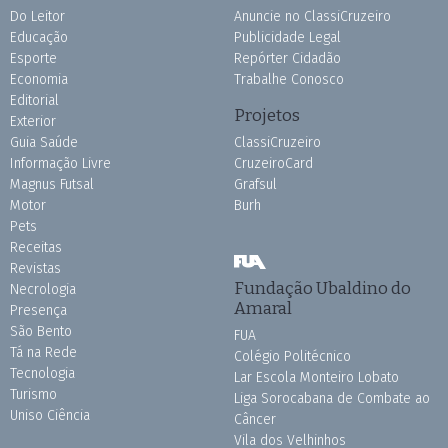
Do Leitor
Anuncie no ClassiCruzeiro
Educação
Publicidade Legal
Esporte
Repórter Cidadão
Economia
Trabalhe Conosco
Editorial
Projetos
Exterior
Guia Saúde
ClassiCruzeiro
Informação Livre
CruzeiroCard
Magnus Futsal
Grafsul
Motor
Burh
Pets
Receitas
Revistas
Fundação Ubaldino do
Necrologia
Amaral
Presença
São Bento
FUA
Tá na Rede
Colégio Politécnico
Tecnologia
Lar Escola Monteiro Lobato
Turismo
Liga Sorocabana de Combate ao
Uniso Ciência
Câncer
Vila dos Velhinhos