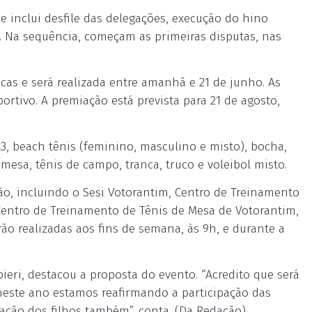
 inclui desfile das delegações, execução do hino
es. Na sequência, começam as primeiras disputas, nas
cas e será realizada entre amanhã e 21 de junho. As
rtivo. A premiação está prevista para 21 de agosto,
3, beach tênis (feminino, masculino e misto), bocha,
 mesa, tênis de campo, tranca, truco e voleibol misto.
ão, incluindo o Sesi Votorantim, Centro de Treinamento
 Centro de Treinamento de Tênis de Mesa de Votorantim,
ão realizadas aos fins de semana, às 9h, e durante a
eri, destacou a proposta do evento. “Acredito que será
neste ano estamos reafirmando a participação das
pação dos filhos também”, conta. (Da Redação)