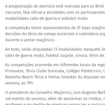
A programação de abertura está marcada para as 8h45 e
nacional, fala oficial e atividades com os participant
modalidades cabo de guerra e voleibol misto.
A competição reúne representantes de 25 lojas maçôni
decisões do tênis de campo encerram o calendário espo
durante o jantar maçônico.
Ao todo, serão disputadas 13 modalidades: basquete 3x
cabo de guerra misto, futebol soçaite, sinuca, tênis de
As competições ocorrerão em diferentes locais da regi
Primavera, Tênis Clube Sorocaba, Colégio Politécnico,
Resenha Beach Tênis e Freitas Snooker. As disputas ser
semana, às 19h.
O presidente do Conselho Maçônico, Luís Augusto Barbi
um evento de sucesso, além de aproximar os irmãos, 
mulheres e no desfile de abertura vamos ter a partici