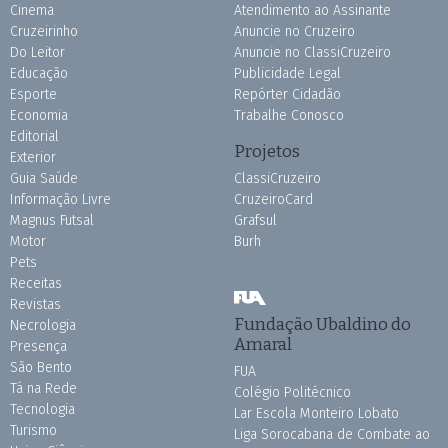
Cinema
Atendimento ao Assinante
Cruzeirinho
Anuncie no Cruzeiro
Do Leitor
Anuncie no ClassiCruzeiro
Educação
Publicidade Legal
Esporte
Repórter Cidadão
Economia
Trabalhe Conosco
Editorial
Projetos
Exterior
Guia Saúde
ClassiCruzeiro
Informação Livre
CruzeiroCard
Magnus Futsal
Grafsul
Motor
Burh
Pets
Receitas
Revistas
Fundação Ubaldino do
Necrologia
Amaral
Presença
São Bento
FUA
Tá na Rede
Colégio Politécnico
Tecnologia
Lar Escola Monteiro Lobato
Turismo
Liga Sorocabana de Combate ao