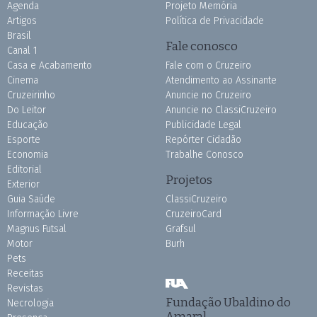
Agenda
Projeto Memória
Artigos
Política de Privacidade
Brasil
Fale conosco
Canal 1
Casa e Acabamento
Fale com o Cruzeiro
Cinema
Atendimento ao Assinante
Cruzeirinho
Anuncie no Cruzeiro
Do Leitor
Anuncie no ClassiCruzeiro
Educação
Publicidade Legal
Esporte
Repórter Cidadão
Economia
Trabalhe Conosco
Editorial
Projetos
Exterior
Guia Saúde
ClassiCruzeiro
Informação Livre
CruzeiroCard
Magnus Futsal
Grafsul
Motor
Burh
Pets
Receitas
Revistas
Fundação Ubaldino do
Necrologia
Amaral